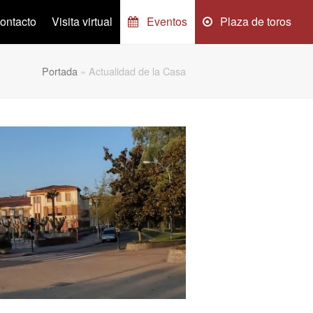
ontacto
Visita virtual
Eventos
Plaza de toros
Portada
»
Actualidad de la Casa