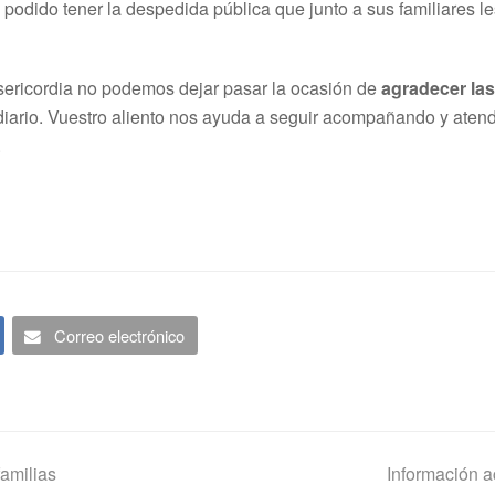
podido tener la despedida pública que junto a sus familiares l
sericordia no podemos dejar pasar la ocasión de
agradecer las
diario. Vuestro aliento nos ayuda a seguir acompañando y aten
.
Correo electrónico
next
familias
Información a