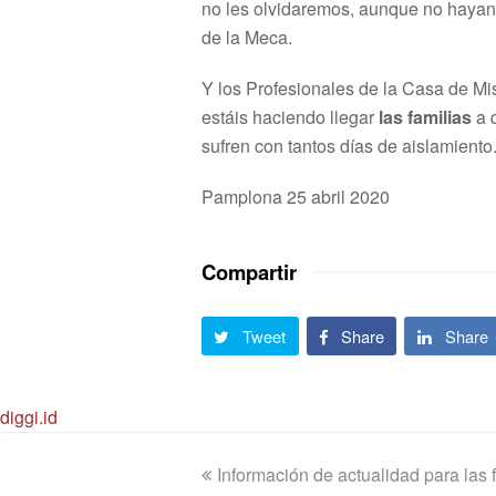
no les olvidaremos, aunque no hayan 
de la Meca.
Y los Profesionales de la Casa de Mi
estáis haciendo llegar
las familias
a 
sufren con tantos días de aislamiento
Pamplona 25 abril 2020
Compartir
Tweet
Share
Share
diggi.id
previous
Información de actualidad para las 