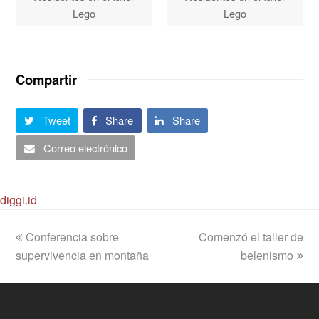
Lego
Lego
Compartir
Tweet
Share
Share
Correo electrónico
diggi.id
previous
next
Conferencia sobre
Comenzó el taller de
post:
post:
supervivencia en montaña
belenismo