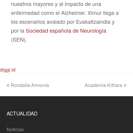
nuestros mayores y al impacto de una
enfermedad como el Alzheimer. Ximur llega a
los escenarios avalado por Euskaltzaindia y
por la
Sociedad española de Neurología
(SEN).
diggi.id
previous
next
Rondalla Armonía
Academia Kithara
post:
post:
ACTUALIDAD
Noticias