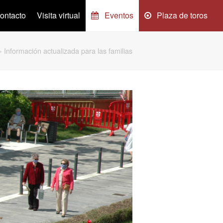
ontacto
Visita virtual
Eventos
Plaza de toros
»
Información actualizada para las familias