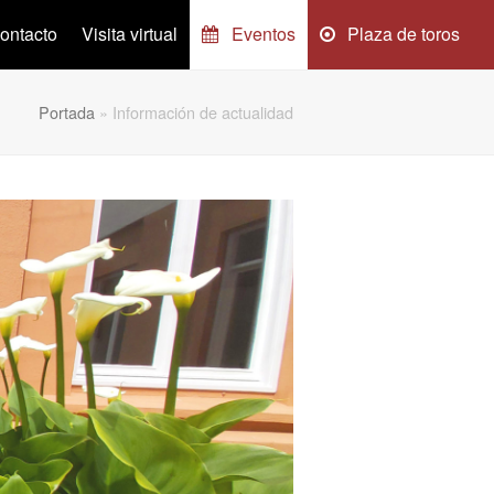
ontacto
Visita virtual
Eventos
Plaza de toros
Portada
»
Información de actualidad