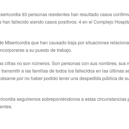
sericordia 93 personas residentes han resultado casos confi
han fallecido siendo casos positivos: 4 en el Complejo Hospita
de Misericordia que han causado baja por situaciones relaciona
eincorporarse a su puesto de trabajo.
as cifras no son números. Son personas con sus nombres, sus ro
ransmitir a las familias de todos los fallecidos en las última
 pésame por no haber podido tener una despedida pública de s
ericordia seguiremos sobreponiéndonos a estas circunstancias 
dentes.