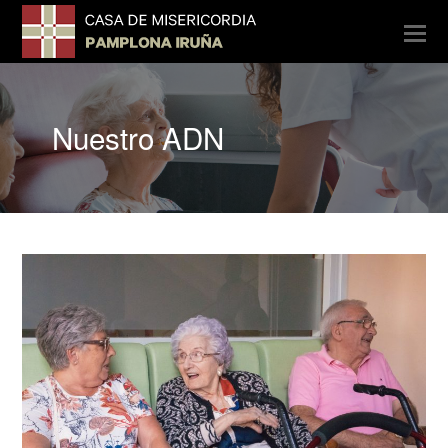
O
Mo
M
Nuestro ADN