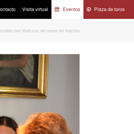
ontacto
Visita virtual
Eventos
Plaza de toros
cionales con Vedruna, de nuevo en marcha