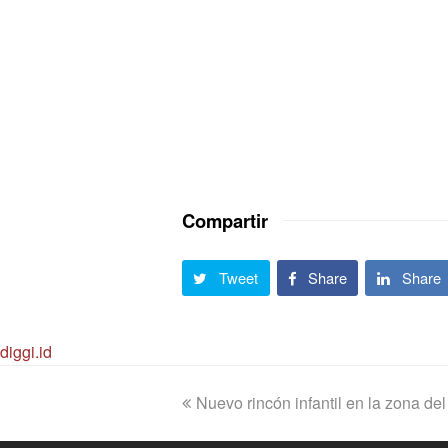
Compartir
Tweet
Share
Share
diggi.id
previous
Nuevo rincón infantil en la zona del
post: