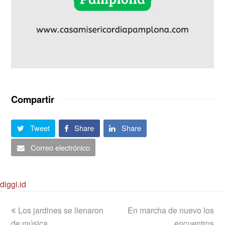
Compartir
Tweet
Share
Share
Correo electrónico
diggi.id
previous
next
Los jardines se llenaron
En marcha de nuevo los
post:
post:
de música
encuentros