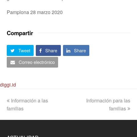
Pamplona 28 marzo 2020
Compartir
Tweet
Share
Share
Correo electrónico
diggi.id
previous
next
Información a las
Información para las
post:
post:
familias
familias