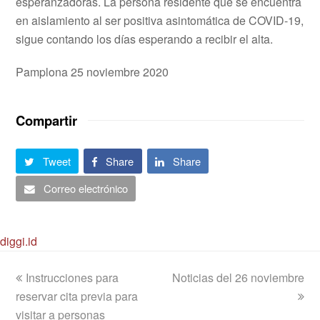
esperanzadoras. La persona residente que se encuentra
en aislamiento al ser positiva asintomática de COVID-19,
sigue contando los días esperando a recibir el alta.
Pamplona 25 noviembre 2020
Compartir
Tweet
Share
Share
Correo electrónico
diggi.id
previous
next
Instrucciones para
Noticias del 26 noviembre
post:
post:
reservar cita previa para
visitar a personas