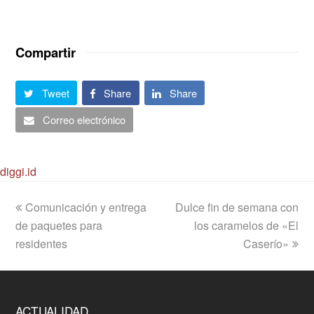
Compartir
Tweet
Share
Share
Correo electrónico
diggi.id
previous
next
Comunicación y entrega
Dulce fin de semana con
post:
post:
de paquetes para
los caramelos de «El
residentes
Caserío»
ACTUALIDAD