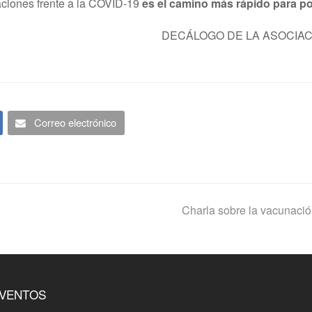
aciones frente a la COVID-19
es el camino más rápido para po
DECÁLOGO DE LA ASOCIA
Correo electrónico
next
Charla sobre la vacunación
post:
VENTOS