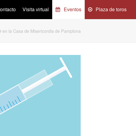
ontacto
Visita virtual
Eventos
Plaza de toros
 en la Casa de Misericordia de Pamplona