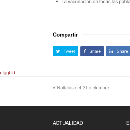
La vacunación de todas las pobl
Compartir
Tweet
Share
Share
diggi.id
previous
Noticias del 21 diciembre
post:
ACTUALIDAD
E