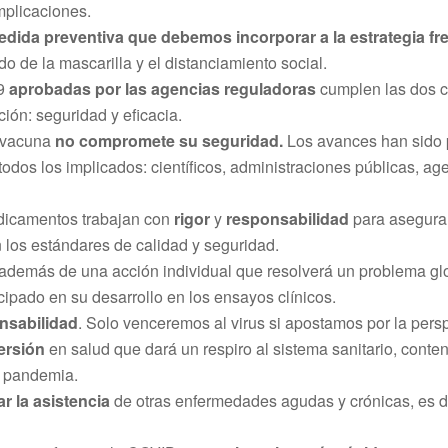
plicaciones.
dida preventiva que debemos incorporar a la estrategia fr
o de la mascarilla y el distanciamiento social.
19
aprobadas por las agencias reguladoras
cumplen las dos c
ción: seguridad y eficacia.
a vacuna
no compromete su seguridad.
Los avances han sido po
 todos los implicados: científicos, administraciones públicas,
dicamentos trabajan con
rigor
y
responsabilidad
para asegura
 los estándares de calidad y seguridad.
 además de una acción individual que resolverá un problema glob
cipado en su desarrollo en los ensayos clínicos.
nsabilidad
. Solo venceremos al virus si apostamos por la pers
ersión
en salud que dará un respiro al sistema sanitario, conte
a pandemia.
 la asistencia
de otras enfermedades agudas y crónicas, es de