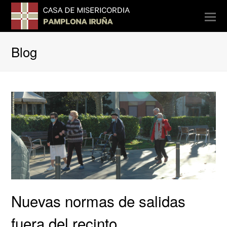
O
Mo
M
Blog
Nuevas normas de salidas
fuera del recinto