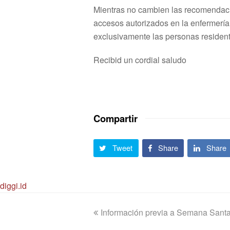
Mientras no cambien las recomendac
accesos autorizados en la enfermería
exclusivamente las personas resident
Recibid un cordial saludo
Compartir
Tweet
Share
Share
diggi.id
previous
Información previa a Semana Sant
post: