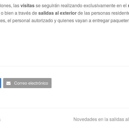
iones, las
visitas
se seguirán realizando exclusivamente en el
 o bien a través de
salidas al exterior
de las personas residente
es, el personal autorizado y quienes vayan a entregar paqueter
Correo electrónico
next
a
Novedades en la salidas al
post: